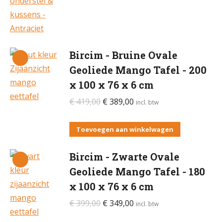
Bircim - Bruine Ovale
Geoliede Mango Tafel - 200
x 100 x 76 x 6 cm
Oorspronkelijke
Huidige
€
419,00
€
389,00
incl. btw
prijs
prijs
was:
is:
Toevoegen aan winkelwagen
€ 419,00.
€ 389,00.
Bircim - Zwarte Ovale
Geoliede Mango Tafel - 180
x 100 x 76 x 6 cm
Oorspronkelijke
Huidige
€
399,00
€
349,00
incl. btw
prijs
prijs