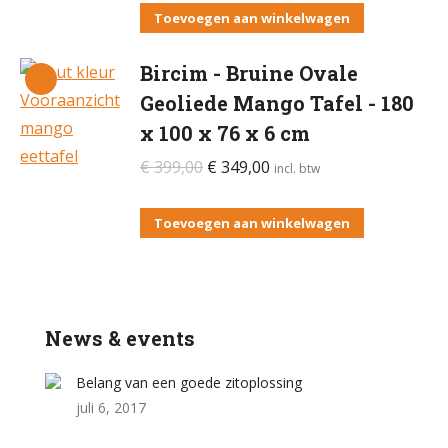
was:
is:
Toevoegen aan winkelwagen
€ 399,00.
€ 349,00.
Bircim - Bruine Ovale
Geoliede Mango Tafel - 180
x 100 x 76 x 6 cm
Oorspronkelijke
Huidige
€
399,00
€
349,00
incl. btw
prijs
prijs
was:
is:
Toevoegen aan winkelwagen
€ 399,00.
€ 349,00.
News & events
Belang van een goede zitoplossing
juli 6, 2017