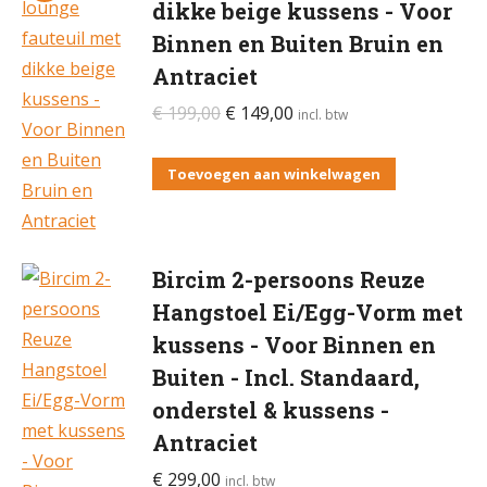
dikke beige kussens - Voor
Binnen en Buiten Bruin en
Antraciet
Oorspronkelijke
Huidige
€
199,00
€
149,00
incl. btw
prijs
prijs
was:
is:
Toevoegen aan winkelwagen
€ 199,00.
€ 149,00.
Bircim 2-persoons Reuze
Hangstoel Ei/Egg-Vorm met
kussens - Voor Binnen en
Buiten - Incl. Standaard,
onderstel & kussens -
Antraciet
€
299,00
incl. btw