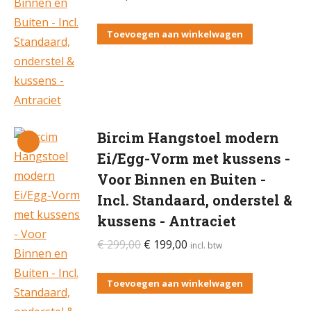
Toevoegen aan winkelwagen
Bircim Hangstoel modern
Ei/Egg-Vorm met kussens -
Voor Binnen en Buiten -
Incl. Standaard, onderstel &
kussens - Antraciet
Oorspronkelijke
Huidige
€
299,00
€
199,00
incl. btw
prijs
prijs
was:
is:
Toevoegen aan winkelwagen
€ 299,00.
€ 199,00.