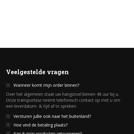
Oorspronkelijke
Huidige
€
299,00
€
199,00
incl. btw
prijs
prijs
was:
is:
Toevoegen aan winkelwagen
€ 299,00.
€ 199,00.
Veelgestelde vragen
Wanneer komt mijn order binnen?
Over het algemeen staat uw hangstoel binnen 48 uur bij u.
Onze transporteur neemt telefonisch contact op met u om
een leverdatum- & tijd af te spreken.
Versturen jullie ook naar het buitenland?
Hoe vind de betaling plaats?
Kan ik mijn producten retourneren?