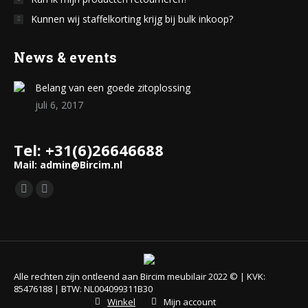
Kunnen wij staffelkorting krijg bij bulk inkoop?
News & events
Belang van een goede zitoplossing
juli 6, 2017
Tel: +31(6)26646688
Mail: admin@Bircim.nl
Find us on:
Mail
Website
page
page
opens
opens
in
in
new
new
Alle rechten zijn ontleend aan Bircim meubilair 2022 © | KVK:
window
window
85476188 | BTW: NL004099311B30
Winkel
Mijn account